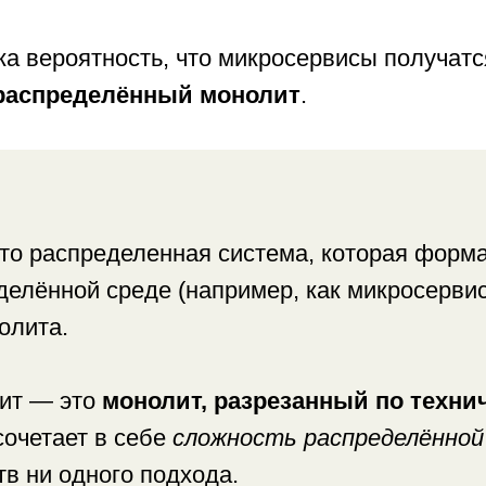
ка вероятность, что микросервисы получатся
распределённый монолит
.
о распределенная система, которая форма
делённой среде (например, как микросервис
олита.
лит — это
монолит, разрезанный по технич
сочетает в себе
сложность распределённо
тв ни одного подхода.