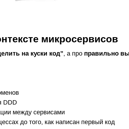
онтексте микросервисов
делить на куски код”
, а про
правильно вы
оменов
ля DDD
ации между сервисами
цессах до того, как написан первый код