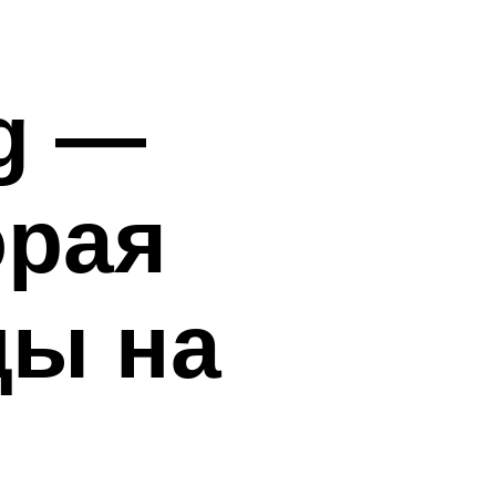
g —
орая
цы на