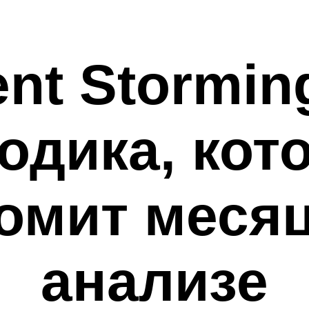
ent Stormin
одика, кот
омит меся
анализе