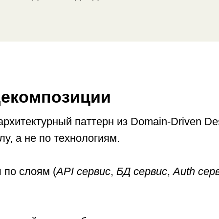
декомпозиции
рхитектурный паттерн из Domain-Driven De
у, а не по технологиям.
 по слоям (
API сервис
,
БД сервис
,
Auth сер