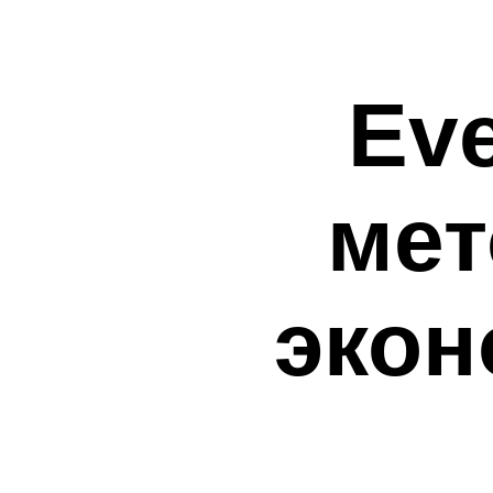
Ev
мет
экон