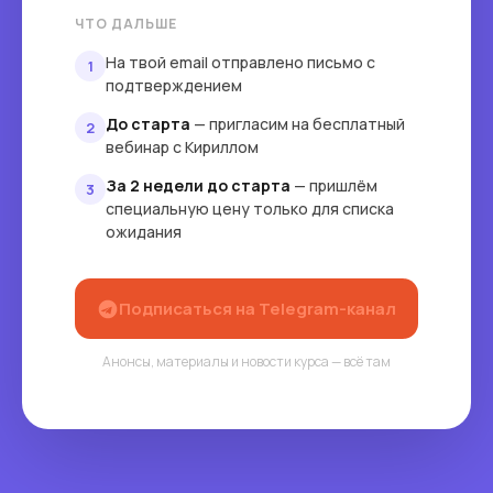
ЧТО ДАЛЬШЕ
На твой email отправлено письмо с
1
подтверждением
До старта
— пригласим на бесплатный
2
вебинар с Кириллом
За 2 недели до старта
— пришлём
3
специальную цену только для списка
ожидания
Подписаться на Telegram-канал
Анонсы, материалы и новости курса — всё там