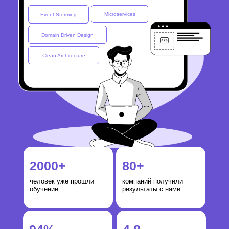
Microservices
Event Storming
Domain Driven Design
Clean Architecture
2000+
80+
человек уже прошли
компаний получили
обучение
результаты с нами