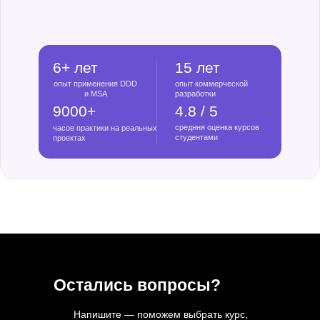
6+ лет
15 лет
опыт применения DDD
опыт коммерческой
и MSA
разработки
9000+
4.8 / 5
средння оценка курсов
часов практики на реальных
студентами
проектах
Остались вопросы?
Напишите — поможем выбрать курс,