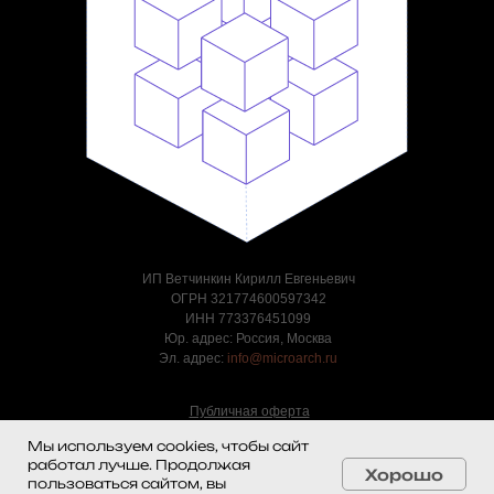
ИП Ветчинкин Кирилл Евгеньевич
ОГРН 321774600597342
ИНН 773376451099
Юр. адрес: Россия, Москва
Эл. адрес:
info@microarch.ru
Публичная оферта
Согласие на обработку
Мы используем cookies, чтобы сайт
персональных данных
работал лучше. Продолжая
Политика
Хорошо
пользоваться сайтом, вы
конфиденциальности