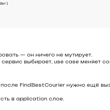
er)

ровать — он ничего не мутирует.
 сервис выбирает, use case меняет со
 после FindBestCourier нужно ещё выз
ть в application слое.