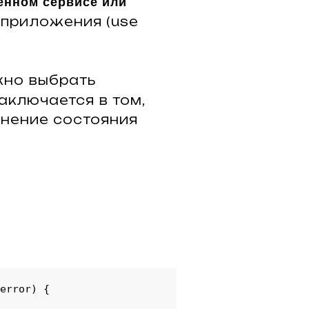
енном сервисе или
й приложения (use
ужно выбрать
аключается в том,
енение состояния
error) {
