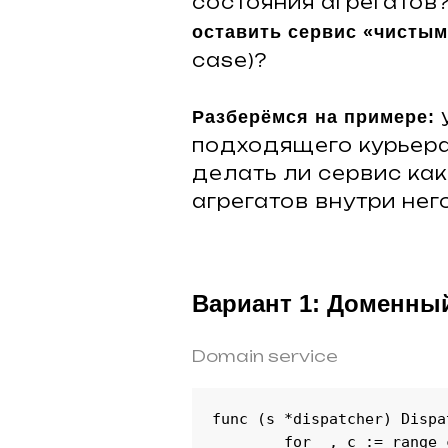
состояния агрегатов
оставить сервис «чистым
case)?
у
Разберёмся на примере:
подходящего курьера
делать ли сервис ка
агрегатов внутри него
Вариант 1: Доменны
Domain service
func (s *dispatcher) Dispa
	for _, c := range couriers {
