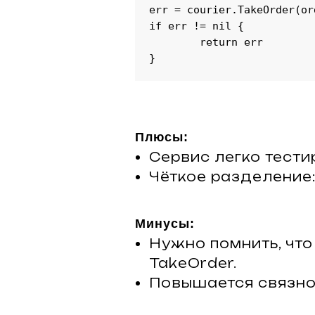
err = courier.TakeOrder(ord
if err != nil {

	return err

}
Плюсы:
Сервис легко тести
Чёткое разделение:
Минусы:
Нужно помнить, что
TakeOrder.
Повышается связнос