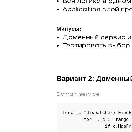
Вся логика в одном
Application слой пр
Минусы:
Доменный сервис и
Тестировать выбор
Вариант 2: Доменный
Domain service
func (s *dispatcher) FindB
	for _, c := range couriers {

		if c.HasFreeSlot() && c.IsNear(order.Location) {
