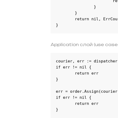
			return c, nil

		}

	}

	return nil, ErrCourierNotFound

}
Application слой (use case)
courier, err := dispatcher
if err != nil {

	return err

}

err = order.Assign(courier.
if err != nil {

	return err

}
