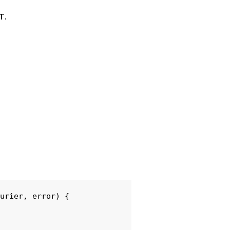
т.
urier, error) {
