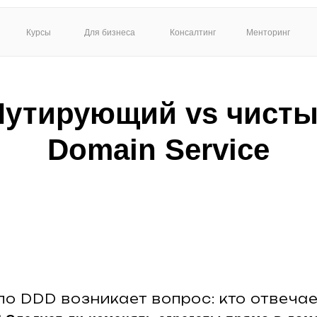
Курсы
Для бизнеса
Консалтинг
Менторинг
утирующий vs чист
Domain Service
по DDD возникает вопрос: кто отвеча