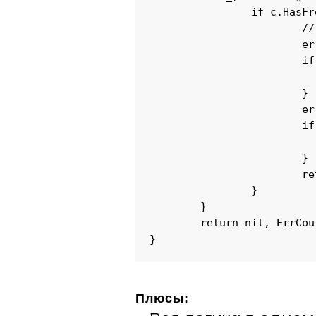
		if c.HasFreeSlot() && c.IsNear(order.Location) {

			// Мутируем агрегаты внутри сервиса

			err := order.Assign(c.ID)

			if err != nil {

				return nil, 
			}

			err = c.TakeOrder(order)

			if err != nil {

				return nil, 
			}

			return c, nil

		}

	}

	return nil, ErrCourierNotFound

}
Плюсы: