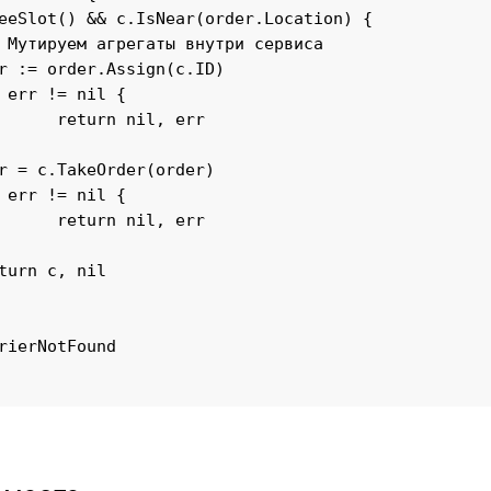
err

err
